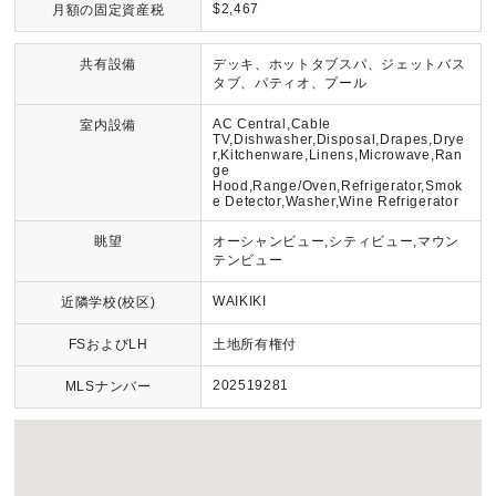
$2,467
月額の固定資産税
共有設備
デッキ、ホットタブスパ、ジェットバス
タブ、パティオ、プール
AC Central,Cable
室内設備
TV,Dishwasher,Disposal,Drapes,Drye
r,Kitchenware,Linens,Microwave,Ran
ge
Hood,Range/Oven,Refrigerator,Smok
e Detector,Washer,Wine Refrigerator
眺望
オーシャンビュー,シティビュー,マウン
テンビュー
WAIKIKI
近隣学校(校区)
FSおよびLH
土地所有権付
202519281
MLSナンバー