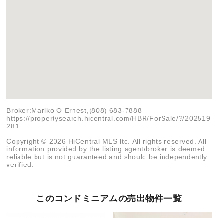
Broker:Mariko O Ernest,(808) 683-7888
https://propertysearch.hicentral.com/HBR/ForSale/?/202519
281
Copyright © 2026 HiCentral MLS ltd. All rights reserved. All
information provided by the listing agent/broker is deemed
reliable but is not guaranteed and should be independently
verified.
このコンドミニアムの売出物件一覧