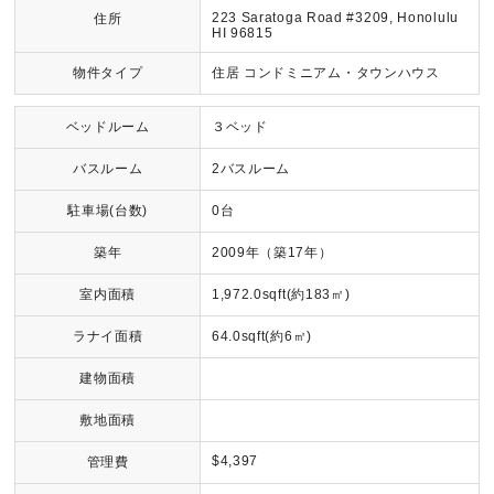
223 Saratoga Road #3209, Honolulu
住所
HI 96815
物件タイプ
住居 コンドミニアム・タウンハウス
ベッドルーム
３ベッド
バスルーム
2バスルーム
駐車場(台数)
0台
築年
2009年（築17年）
室内面積
1,972.0sqft(約183㎡)
ラナイ面積
64.0sqft(約6㎡)
建物面積
敷地面積
$4,397
管理費