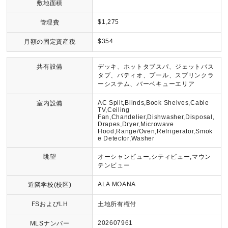
敷地面積
$1,275
管理費
$354
月額の固定資産税
共有設備
デッキ、ホットタブスパ、ジェットバス
タブ、パティオ、プール、スプリンクラ
ーシステム、バーベキューエリア
AC Split,Blinds,Book Shelves,Cable
室内設備
TV,Ceiling
Fan,Chandelier,Dishwasher,Disposal,
Drapes,Dryer,Microwave
Hood,Range/Oven,Refrigerator,Smok
e Detector,Washer
眺望
オーシャンビュー,シティビュー,マウン
テンビュー
ALA MOANA
近隣学校(校区)
FSおよびLH
土地所有権付
202607961
MLSナンバー