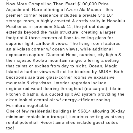
Now More Compelling Than Ever! $100,000 Price
Adjustment. Rare offering at Azure Ala Moana—this
premier corner residence includes a private 5’ x 10’
storage room, a highly coveted & costly rarity in Honolulu.
Positioned in premium Stack 11, the jet-out design
extends beyond the main structure, creating a larger
footprint & three corners of floor-to-ceiling glass for
superior light, airflow & views. The living room features
an all-glass corner w/ ocean views, while additional
exposures capture Diamond Head, sunrise, city lights &
the majestic Koolau mountain range, offering a setting
that calms or excites from day to night. Ocean, Magic
Island & harbor views will not be blocked by MUSE. Both
bedrooms are true glass-corner rooms w/ expansive
mountain & city vistas. Interior upgrades include
engineered wood flooring throughout (no carpet), tile in
kitchen & baths, & a ducted split AC system providing the
clean look of central air w/ energy-efficient zoning.
Furniture negotiable
One of few residential buildings in 96814 allowing 30-day
minimum rentals in a tranquil, luxurious setting w/ strong
rental potential. Resort amenities include guest suites
too!