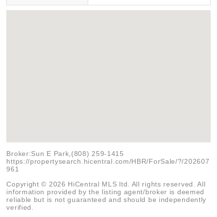
Broker:Sun E Park,(808) 259-1415
https://propertysearch.hicentral.com/HBR/ForSale/?/202607
961
Copyright © 2026 HiCentral MLS ltd. All rights reserved. All
information provided by the listing agent/broker is deemed
reliable but is not guaranteed and should be independently
verified.