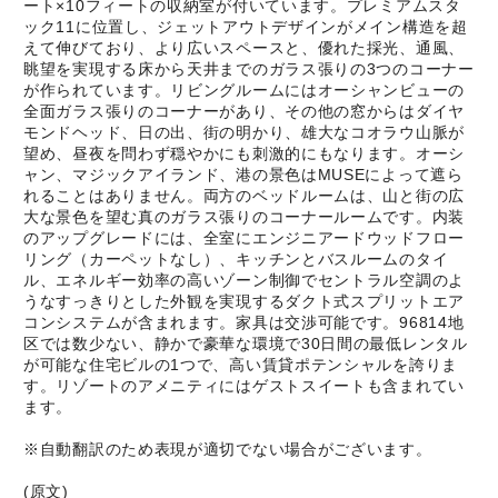
ート×10フィートの収納室が付いています。プレミアムスタ
ック11に位置し、ジェットアウトデザインがメイン構造を超
えて伸びており、より広いスペースと、優れた採光、通風、
眺望を実現する床から天井までのガラス張りの3つのコーナー
が作られています。リビングルームにはオーシャンビューの
全面ガラス張りのコーナーがあり、その他の窓からはダイヤ
モンドヘッド、日の出、街の明かり、雄大なコオラウ山脈が
望め、昼夜を問わず穏やかにも刺激的にもなります。オーシ
ャン、マジックアイランド、港の景色はMUSEによって遮ら
れることはありません。両方のベッドルームは、山と街の広
大な景色を望む真のガラス張りのコーナールームです。内装
のアップグレードには、全室にエンジニアードウッドフロー
リング（カーペットなし）、キッチンとバスルームのタイ
ル、エネルギー効率の高いゾーン制御でセントラル空調のよ
うなすっきりとした外観を実現するダクト式スプリットエア
コンシステムが含まれます。家具は交渉可能です。96814地
区では数少ない、静かで豪華な環境で30日間の最低レンタル
が可能な住宅ビルの1つで、高い賃貸ポテンシャルを誇りま
す。リゾートのアメニティにはゲストスイートも含まれてい
ます。
※自動翻訳のため表現が適切でない場合がございます。
(原文)