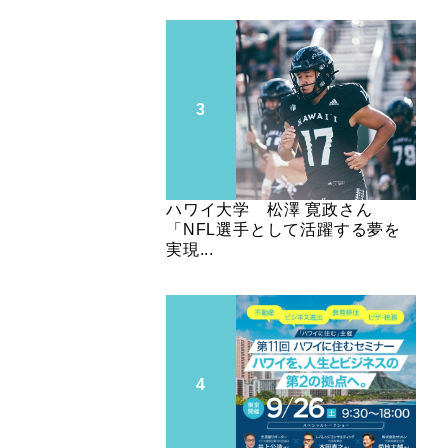
ハワイ大学 松澤 寛政さん
「NFL選手として活躍する夢を
実現...