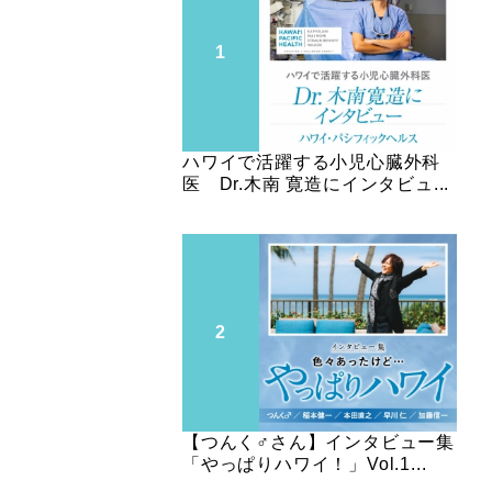
ハワイで活躍する小児心臓外科
医 Dr.木南 寛造にインタビュ...
【つんく♂さん】インタビュー集
「やっぱりハワイ！」Vol.1...