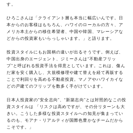
す。
ひろこさんは「クライアント層も本当に幅広いんです。日
本からのお客様はもちろん、ハワイのローカルの方々、ア
メリカ本土からの移住希望者、中国や韓国、マレーシアな
どからの投資家もいらっしゃいます。」と語ります。
投資スタイルにもお国柄の違いが出るそうです。例えば、
中国出身のエージェント、ジミーさんは“不動産フリッ
プ”と呼ばれる投資手法を得意としています。これは、傷ん
だ家を安く購入し、大規模修理や建て替えを経て再販する
ことで利回りを高める不動産投資。マノアやハワイカイな
どの戸建てのフリップを数多く手がけています。
日本人投資家の”安全志向”、“新築志向”とは対照的なこの投
資スタイルは 「リスクは高めですが、その分リターンも大
きい。こうした多様な投資スタイルへの知見が集まってい
るのも、モアナ・リアルティが国際色豊かなチームだから
こそです。」