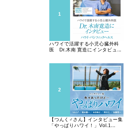
ハワイで活躍する小児心臓外科
医 Dr.木南 寛造にインタビュ...
【つんく♂さん】インタビュー集
「やっぱりハワイ！」Vol.1...