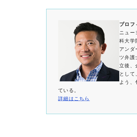
プロフ
ニュー
科大学
アンダ
ツ弁護
立後、
として
よう、
ている。
詳細はこちら