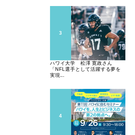
ハワイ大学 松澤 寛政さん
「NFL選手として活躍する夢を
実現...