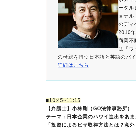
ータル
ョナル
のディ
201
商業不
は「ワ
の母親を持つ日本語と英語のバ
詳細はこちら
■10:45~11:15
【弁護士】小林剛（GO法律事務所
テーマ：日本企業のハワイ進出をあま
「投資によるビザ取得方法とは？意外