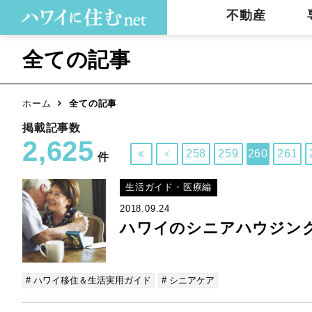
不動産
全ての記事
ホーム
全ての記事
掲載記事数
2,625
258
259
260
261


件
生活ガイド・医療編
2018.09.24
ハワイのシニアハウジン
# ハワイ移住＆生活実用ガイド
# シニアケア