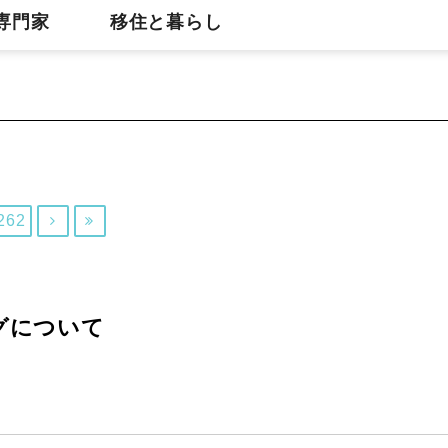
専門家
移住と暮らし
262


グについて