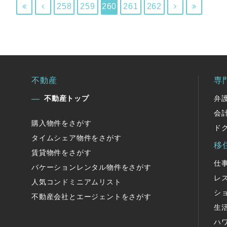
258
259
260
261
262




不動産
専
不動産トップ
弁
会
購入物件をさがす
ド
タイムシェア物件をさがす
移
賃貸物件をさがす
仕
バケーションレンタル物件をさがす
レ
人気コンドミニアムリスト
シ
不動産会社とエージェントをさがす
生
ハ