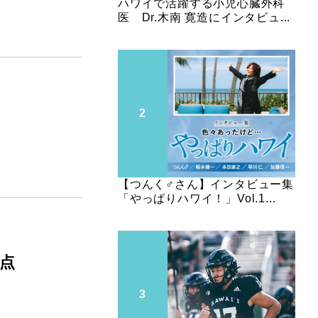
ハワイで活躍する小児心臓外科
医 Dr.木南 寛造にインタビュ...
【つんく♂さん】インタビュー集
「やっぱりハワイ！」Vol.1...
点