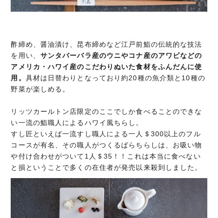
酢締め、醤油漬け、昆布締めなど江戸前鮨の伝統的な技法
を用い、
サンタバーバラ産のウニやコナ産のアワビなどの
アメリカ・ハワイ産のこだわりぬいた食材をふんだんに使
用。
具材は日替わりとなっており約20種の魚介類と10種の
野菜が楽しめる。
リッツカールトン店限定のここでしか食べることのできな
い一流の鮨職人によるハワイ風ちらし。
すし匠といえば一流すし職人による一人＄300以上のフル
コースが有名、その職人がつくるばらちらしは、お吸い物
や付け合わせがついて1人＄35！！これは本当に食べない
と損ということで多くの在住者が発売以来殺到しました。