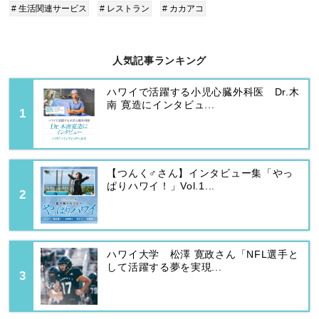
# 生活関連サービス
# レストラン
# カカアコ
人気記事ランキング
ハワイで活躍する小児心臓外科医 Dr.木
南 寛造にインタビュ...
【つんく♂さん】インタビュー集「やっ
ぱりハワイ！」Vol.1...
ハワイ大学 松澤 寛政さん「NFL選手と
して活躍する夢を実現...