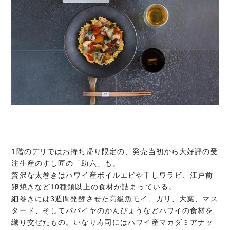
1階のデリではお持ち帰り限定の、発売当初から大好評の受
注生産のすし匠の「助六」も。
贅沢な太巻きはハワイ産ボイルエビや干しワラビ、江戸前
卵焼きなど10種類以上の食材が詰まっている。
細巻きには3週間発酵させた高級魚モイ、ガリ、大葉、マス
タード、そしてパパイヤのかんぴょうなどハワイの食材を
織り交ぜたもの。いなり寿司にはハワイ産マカダミアナッ