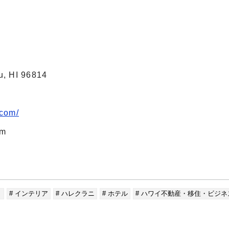
u, HI 96814
.com/
om
ト
# インテリア
# ハレクラニ
# ホテル
# ハワイ不動産・移住・ビジ