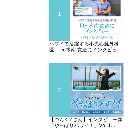
ハワイで活躍する小児心臓外科
医 Dr.木南 寛造にインタビュ...
【つんく♂さん】インタビュー集
「やっぱりハワイ！」Vol.1...