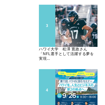
ハワイ大学 松澤 寛政さん
「NFL選手として活躍する夢を
実現...