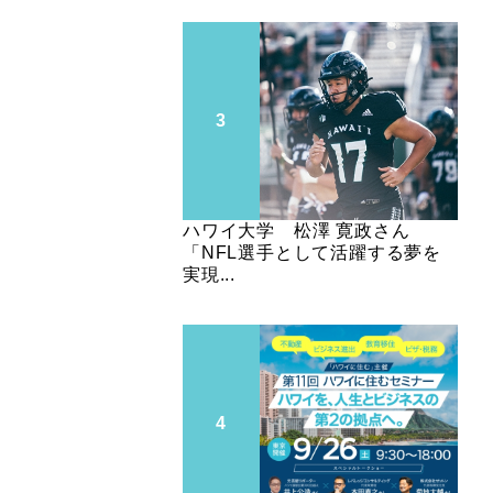
ハワイ大学 松澤 寛政さん
「NFL選手として活躍する夢を
実現...