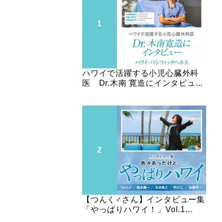
ハワイで活躍する小児心臓外科
医 Dr.木南 寛造にインタビュ...
【つんく♂さん】インタビュー集
「やっぱりハワイ！」Vol.1...