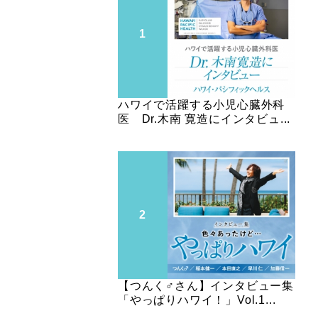
ハワイで活躍する小児心臓外科
医 Dr.木南 寛造にインタビュ...
【つんく♂さん】インタビュー集
「やっぱりハワイ！」Vol.1...