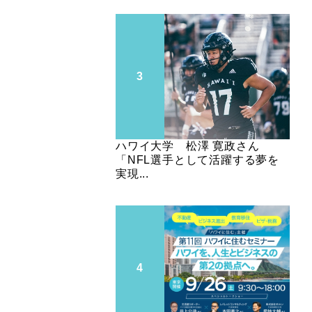
ハワイ大学 松澤 寛政さん
「NFL選手として活躍する夢を
実現...