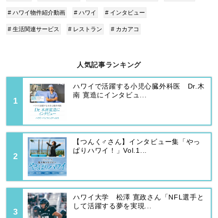
# ハワイ物件紹介動画
# ハワイ
# インタビュー
# 生活関連サービス
# レストラン
# カカアコ
人気記事ランキング
ハワイで活躍する小児心臓外科医 Dr.木
南 寛造にインタビュ...
【つんく♂さん】インタビュー集「やっ
ぱりハワイ！」Vol.1...
ハワイ大学 松澤 寛政さん「NFL選手と
して活躍する夢を実現...