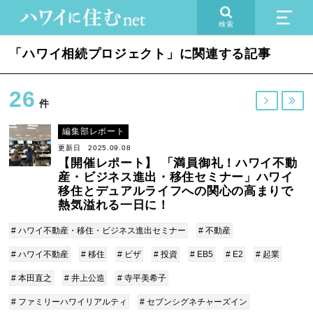
検索
「ハワイ相続プロジェクト」に関連する記事
26


件
編集部レポート
更新日 2025.09.08
【開催レポート】 「満員御礼！ハワイ不動
産・ビジネス進出・移住セミナー」ハワイ
移住とデュアルライフへの関心の高まりで
熱気溢れる一日に！
# ハワイ不動産・移住・ビジネス進出セミナー
# 不動産
# ハワイ不動産
# 移住
# ビザ
# 投資
# EB5
# E2
# 起業
# 本田直之
# 井上公造
# 寺平美希子
# ファミリーハワイリアルティ
# セブンシグネチャーズイン