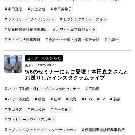
# 本田直之
# 井上公造
# 寺平美希子
# ファミリーハワイリアルティ
# セブンシグネチャーズイン
# 伊藤国際会計税務事務所
# ハワイ相続プロジェクト
# アドビス法律事務所
# 会計士・金融・投資・保険会社
# 弁護士
セミナーのお知らせ
更新日 2025.08.05
9/6のセミナーにもご登壇！本田直之さんと
お送りしたインスタグラムライブ
# ハワイ不動産・移住・ビジネス進出セミナー
# 不動産
# ハワイ不動産
# 移住
# ビザ
# 投資
# EB5
# E2
# 起業
# 本田直之
# 井上公造
# 寺平美希子
# ファミリーハワイリアルティ
# セブンシグネチャーズインターナショナル
# 伊藤国際会計税務事務所