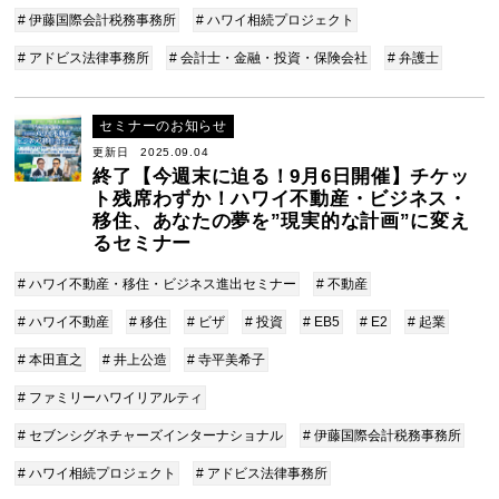
# 伊藤国際会計税務事務所
# ハワイ相続プロジェクト
# アドビス法律事務所
# 会計士・金融・投資・保険会社
# 弁護士
セミナーのお知らせ
更新日 2025.09.04
終了【今週末に迫る！9月6日開催】チケッ
ト残席わずか！ハワイ不動産・ビジネス・
移住、あなたの夢を”現実的な計画”に変え
るセミナー
# ハワイ不動産・移住・ビジネス進出セミナー
# 不動産
# ハワイ不動産
# 移住
# ビザ
# 投資
# EB5
# E2
# 起業
# 本田直之
# 井上公造
# 寺平美希子
# ファミリーハワイリアルティ
# セブンシグネチャーズインターナショナル
# 伊藤国際会計税務事務所
# ハワイ相続プロジェクト
# アドビス法律事務所