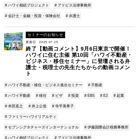
# ハワイ相続プロジェクト
# アドビス法律事務所
# 会計士・金融・投資・保険会社
# 弁護士
セミナーのお知らせ
更新日 2025.07.25
終了【動画コメント】9月6日東京で開催！
ハワイに住む主催 第10回「ハワイ不動産・
ビジネス・移住セミナー」に登壇される弁
護士・税理士の先生たちからの動画コメン
ト
# ハワイ不動産・移住・ビジネス進出セミナー
# 不動産
# ハワイ不動産
# 移住
# ビザ
# 投資
# EB5
# E2
# 起業
# 本田直之
# 井上公造
# 寺平美希子
# ファミリーハワイリアルティ
# セブンシグネチャーズインターナショナル
# 伊藤国際会計税務事務所
# ハワイ相続プロジェクト
# アドビス法律事務所