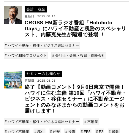
会計・税金
更新日 2025.08.14
CROSS FM新ラジオ番組「Holoholo
Days」にハワイ不動産と税務のスペシャリ
スト、内藤克先生が隔週で登場 ！
# ハワイ不動産・移住・ビジネス進出セミナー
# ハワイ相続プロジェクト
# 会計士・金融・投資・保険会社
セミナーのお知らせ
更新日 2025.08.08
終了【動画コメント】9月6日東京で開催！
ハワイに住む主催 第10回「ハワイ不動産・
ビジネス・移住セミナー」に不動産エージ
ェントのみなさまからの動画コメントをお
届けします！
# ハワイ不動産・移住・ビジネス進出セミナー
# 不動産
# ハワイ不動産
# 移住
# ビザ
# 投資
# EB5
# E2
# 起業