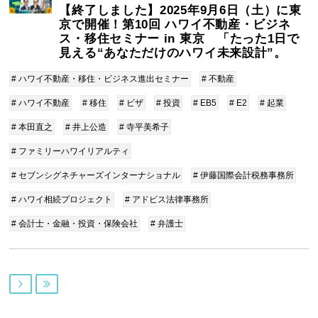
【終了しました】2025年9月6日（土）に東
京で開催！第10回 ハワイ不動産・ビジネ
ス・移住セミナー in 東京 「たった1日で
見える“あなただけのハワイ未来設計”。
# ハワイ不動産・移住・ビジネス進出セミナー
# 不動産
# ハワイ不動産
# 移住
# ビザ
# 投資
# EB5
# E2
# 起業
# 本田直之
# 井上公造
# 寺平美希子
# ファミリーハワイリアルティ
# セブンシグネチャーズインターナショナル
# 伊藤国際会計税務事務所
# ハワイ相続プロジェクト
# アドビス法律事務所
# 会計士・金融・投資・保険会社
# 弁護士

