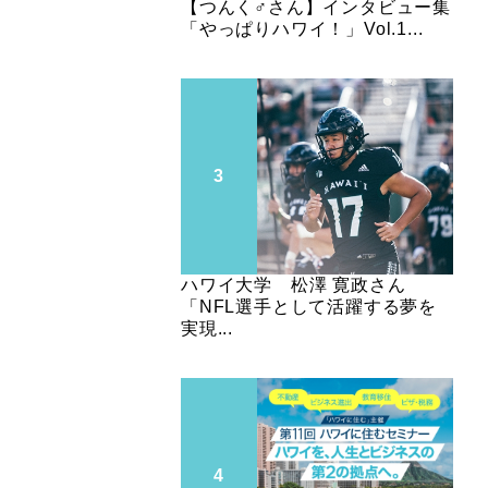
【つんく♂さん】インタビュー集
「やっぱりハワイ！」Vol.1...
ハワイ大学 松澤 寛政さん
「NFL選手として活躍する夢を
実現...