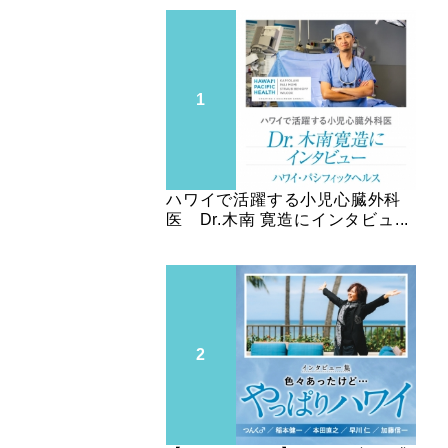
ハワイで活躍する小児心臓外科
医 Dr.木南 寛造にインタビュ...