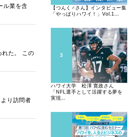
ール業を含
【つんく♂さん】インタビュー集
「やっぱりハワイ！」Vol.1...
れた。 この
ハワイ大学 松澤 寛政さん
「NFL選手として活躍する夢を
実現...
日より訪問者