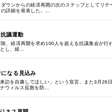
クダウンからの経済再開の次のステップとしてリテ
の詳細を発表した。...
る抗議運動
除、経済再開を求め100人を超える抗議集会が行わ
し、経...
倍になる見込み
来訪を自粛してほしい」という宣言、また3月26
ウィルス拡散を防...
ビジネス再開