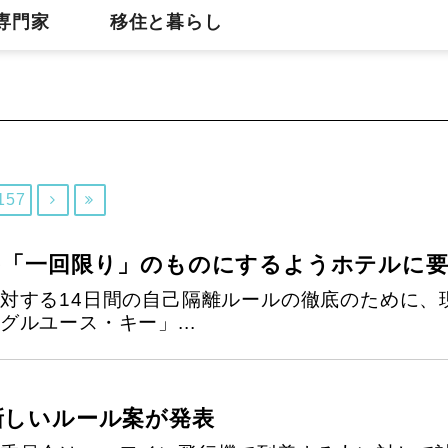
専門家
移住と暮らし
157


を「一回限り」のものにするようホテルに
対する14日間の自己隔離ルールの徹底のために、
ルユース・キー」...
新しいルール案が発表