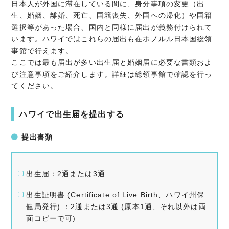
日本人が外国に滞在している間に、身分事項の変更（出
生、婚姻、離婚、死亡、国籍喪失、外国への帰化）や国籍
選択等があった場合、国内と同様に届出が義務付けられて
います。ハワイではこれらの届出も在ホノルル日本国総領
事館で行えます。
ここでは最も届出が多い出生届と婚姻届に必要な書類およ
び注意事項をご紹介します。詳細は総領事館で確認を行っ
てください。
ハワイで出生届を提出する
提出書類
出生届：2通または3通
出生証明書 (Certificate of Live Birth、ハワイ州保
健局発行) ：2通または3通 (原本1通、それ以外は両
面コピーで可)