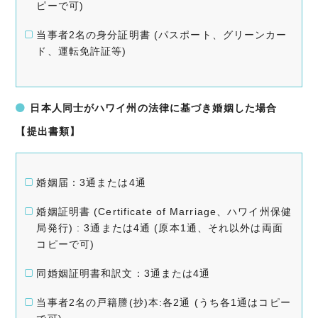
ピーで可)
当事者2名の身分証明書 (パスポート、グリーンカー
ド、運転免許証等)
日本人同士がハワイ州の法律に基づき婚姻した場合
【提出書類】
婚姻届：3通または4通
婚姻証明書 (Certificate of Marriage、ハワイ州保健
局発行) : 3通または4通 (原本1通、それ以外は両面
コピーで可)
同婚姻証明書和訳文：3通または4通
当事者2名の戸籍謄(抄)本:各2通 (うち各1通はコピー