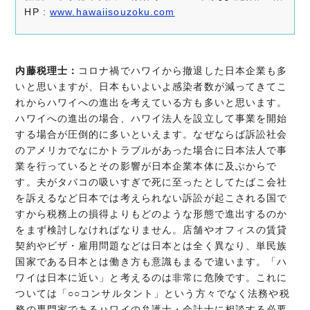
HP :
www.hawaiisouzoku.com
内藤税理士：
コロナ禍でハワイから撤退した日本企業も多
いと思いますが、日本もいよいよ感染者数が減ってきてこ
れからハワイへの進出を考えている方も多いと思います。
ハワイへの進出の場合、ハワイ法人を設立して事業を開始
する場合が圧倒的に多いといえます。なぜならば訴訟社会
のアメリカでなにかトラブルがあった場合に日本法人で事
業を行っているとその影響が日本企業本体に及ぶからで
す。夫がタバコの吸いすぎで死に至ったとしてたばこ会社
を訴えるなど日本では考えられない訴訟が起こされる国で
すから税務上の損得よりもどのような形態で進出するのか
をまず検討しなければなりません。店舗やオフィスの賃貸
契約やビザ・雇用問題などは日本とは全く異なり、単民族
国家である日本とは働き方も意識もまるで違います。「ハ
ワイは日本に近い」と考えるのは非常に危険です。これに
ついては「○○コンサルタント」という方々でなく法務や税
務の専門家であるハワイの弁護士・会計士に相談する必要