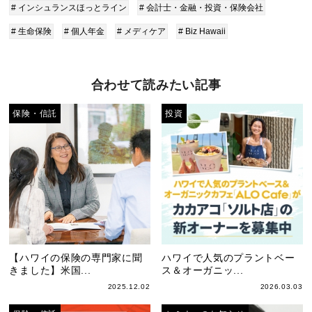
# インシュランスほっとライン
# 会計士・金融・投資・保険会社
# 生命保険
# 個人年金
# メディケア
# Biz Hawaii
合わせて読みたい記事
保険・信託
投資
【ハワイの保険の専門家に聞
ハワイで人気のプラントベー
きました】米国...
ス＆オーガニッ...
2025.12.02
2026.03.03