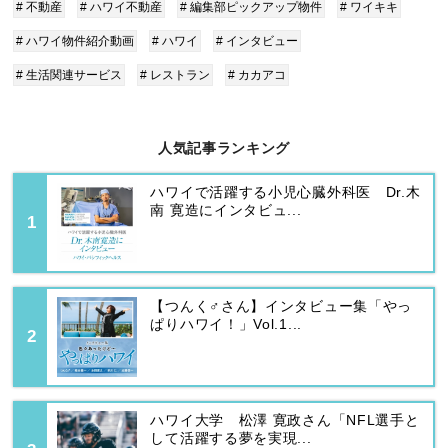
# 不動産
# ハワイ不動産
# 編集部ピックアップ物件
# ワイキキ
# ハワイ物件紹介動画
# ハワイ
# インタビュー
# 生活関連サービス
# レストラン
# カカアコ
人気記事ランキング
ハワイで活躍する小児心臓外科医 Dr.木
南 寛造にインタビュ...
【つんく♂さん】インタビュー集「やっ
ぱりハワイ！」Vol.1...
ハワイ大学 松澤 寛政さん「NFL選手と
して活躍する夢を実現...