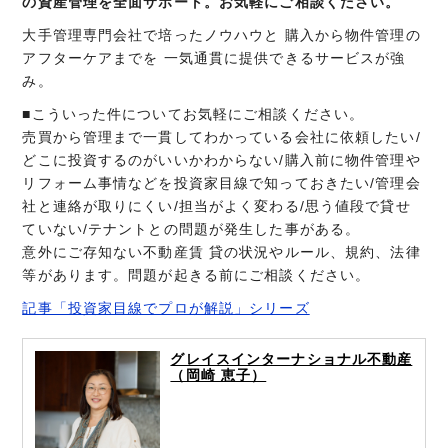
の資産管理を全面サポート。お気軽にご相談ください。
大手管理専門会社で培ったノウハウと 購入から物件管理の
アフターケアまでを 一気通貫に提供できるサービスが強
み。
■こういった件についてお気軽にご相談ください。
売買から管理まで一貫してわかっている会社に依頼したい/
どこに投資するのがいいかわからない/購入前に物件管理や
リフォーム事情などを投資家目線で知っておきたい/管理会
社と連絡が取りにくい/担当がよく変わる/思う値段で貸せ
ていない/テナントとの問題が発生した事がある。
意外にご存知ない不動産賃 貸の状況やルール、規約、法律
等があります。問題が起きる前にご相談ください。
記事「投資家目線でプロが解説」シリーズ
グレイスインターナショナル不動産
（岡崎 恵子）