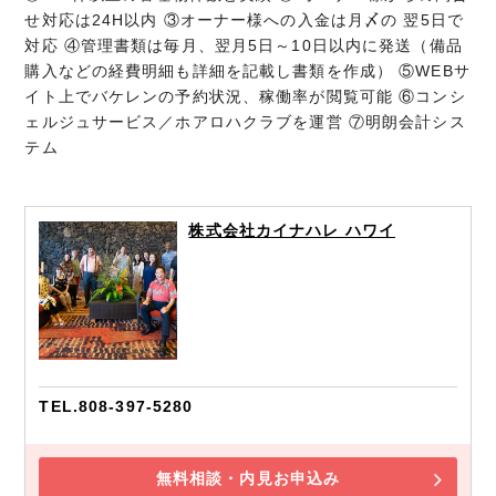
せ対応は24H以内 ③オーナー様への入金は月〆の 翌5日で
対応 ④管理書類は毎月、翌月5日～10日以内に発送（備品
購入などの経費明細も詳細を記載し書類を作成） ⑤WEBサ
イト上でバケレンの予約状況、稼働率が閲覧可能 ⑥コンシ
ェルジュサービス／ホアロハクラブを運営 ⑦明朗会計シス
テム
株式会社カイナハレ ハワイ
TEL.808-397-5280
無料相談・内見お申込み