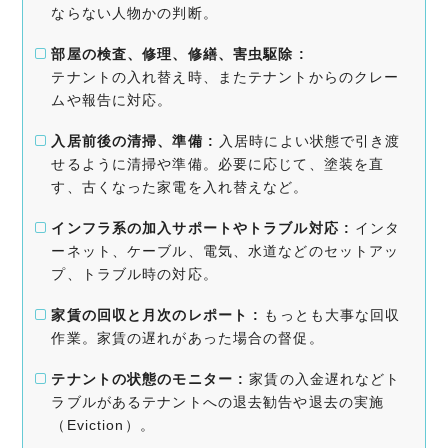
ならない人物かの判断。
部屋の検査、修理、修繕、害虫駆除 :
テナントの入れ替え時、またテナントからのクレー
ムや報告に対応。
入居前後の清掃、準備 :
入居時によい状態で引き渡
せるように清掃や準備。必要に応じて、塗装を直
す、古くなった家電を入れ替えなど。
インフラ系の加入サポートやトラブル対応 :
インタ
ーネット、ケーブル、電気、水道などのセットアッ
プ、トラブル時の対応。
家賃の回収と月次のレポート :
もっとも大事な回収
作業。家賃の遅れがあった場合の督促。
テナントの状態のモニター :
家賃の入金遅れなどト
ラブルがあるテナントへの退去勧告や退去の実施
（Eviction）。