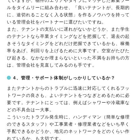
ていますが、物件のエリアやタイプにマッチした募集ツー
ルをタイムリーに組み合わせ、「良いテナントが、長期的
に、途切れることなく入る状態」を作るノウハウを持って
いる管理会社をパートナーに選びたいですね。
また、テナントの支払いに遅れがないかどうか、また学生
のテナントなら卒業タイミングなどを把握して、退去の起
きそうなタイミングをどれだけ把握できているかも、稼働
率をあげ、利回りを上げるために大事です。空室がたびた
び起きる、なかなか埋まらないといった不満をお持ちの方
は、管理会社を見直してみるのも手です。
4、管理・サポート体制がしっかりしているか？
またテナントからのトラブルに迅速に対応してくれるフッ
トワークの良さも、よいテナントをつなぎとめるために必
要です。テナントにとっては、例えばシャワーや冷蔵庫な
どの不具合は一大事。
こういったトラブル発生時に、ハンディマン（簡単な修理
のできるスタッフ）や工事業者・修理業者などをいち早く
手配できるかどうか、地元のネットワークをどのくらい作
れているか、も大切です。