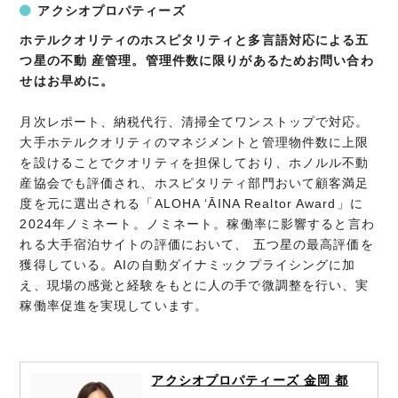
アクシオプロパティーズ
ホテルクオリティのホスピタリティと多言語対応による五
つ星の不動 産管理。管理件数に限りがあるためお問い合わ
せはお早めに。
月次レポート、納税代行、清掃全てワンストップで対応。
大手ホテルクオリティのマネジメントと管理物件数に上限
を設けることでクオリティを担保しており、ホノルル不動
産協会でも評価され、ホスピタリティ部門おいて顧客満足
度を元に選出される「ALOHA ʻĀINA Realtor Award」に
2024年ノミネート。ノミネート。稼働率に影響すると言わ
れる大手宿泊サイトの評価において、 五つ星の最高評価を
獲得している。AIの自動ダイナミックプライシングに加
え、現場の感覚と経験をもとに人の手で微調整を行い、実
稼働率促進を実現しています。
アクシオプロパティーズ 金岡 都