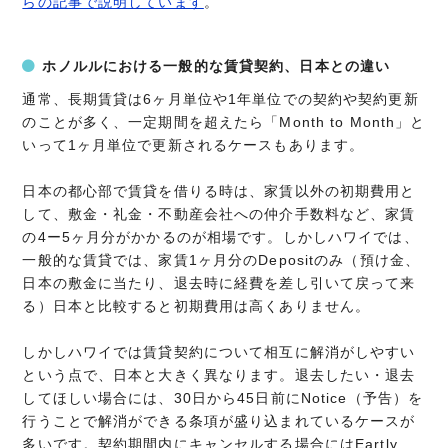
らの記事で説明しています
。
ホノルルにおける一般的な賃貸契約、日本との違い
通常、長期賃貸は6ヶ月単位や1年単位での契約や契約更新
のことが多く、一定期間を超えたら「Month to Month」と
いって1ヶ月単位で更新されるケースもあります。
日本の都心部で賃貸を借りる時は、家賃以外の初期費用と
して、敷金・礼金・不動産会社への仲介手数料など、家賃
の4ー5ヶ月分がかかるのが相場です。しかしハワイでは、
一般的な賃貸では、家賃1ヶ月分のDepositのみ（預け金、
日本の敷金に当たり、退去時に経費を差し引いて戻って来
る）日本と比較すると初期費用は高くありません。
しかしハワイでは賃貸契約について相互に解消がしやすい
という点で、日本と大きく異なります。退去したい・退去
してほしい場合には、30日から45日前にNotice（予告）を
行うことで解消ができる条項が盛り込まれているケースが
多いです。契約期間内にキャンセルする場合にはEartly