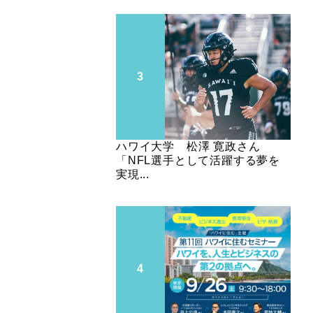
ハワイ大学 松澤 寛政さん
「NFL選手として活躍する夢を
実現...