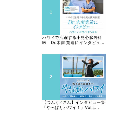
ハワイで活躍する小児心臓外科
医 Dr.木南 寛造にインタビュ...
【つんく♂さん】インタビュー集
「やっぱりハワイ！」Vol.1...