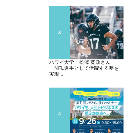
ハワイ大学 松澤 寛政さん
「NFL選手として活躍する夢を
実現...