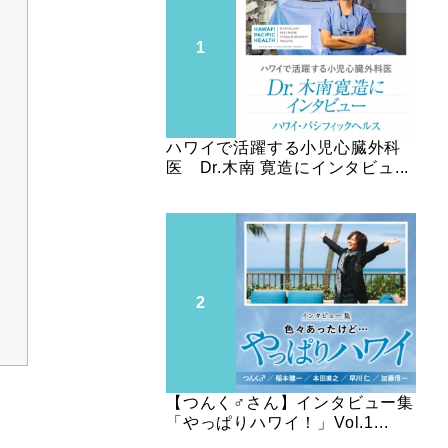
ハワイで活躍する小児心臓外科
医 Dr.木南 寛造にインタビュ...
【つんく♂さん】インタビュー集
「やっぱりハワイ！」Vol.1...