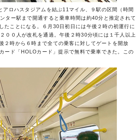
とアロハスタジアムを結ぶ11マイル、９駅の区間（時間
センター駅まで開通すると乗車時間は約40分と推定されて
したことになる。６月30日初日には午後２時の初運行に
約２００人が改札を通過。午後２時30分頃には１千人以上
後２時から６時まで全ての乗客に対してゲートを開放
カード「HOLOカード」提示で無料で乗車できた。この