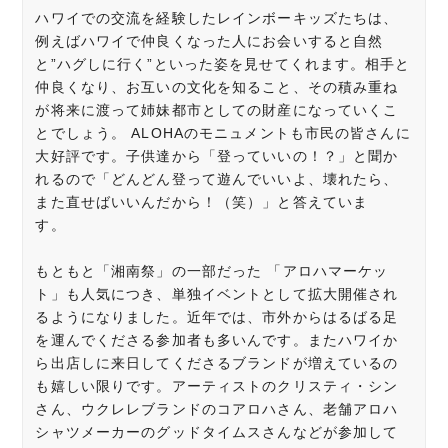
ハワイでの交流を経験したレインボーキッズたちは、
例えばハワイで仲良くなった人にお会いすると自然
と”ハグしに行く”といった姿を見せてくれます。相手と
仲良くなり、お互いの文化を知ること、その積み重ね
が将来に渡って姉妹都市としての財産になっていくこ
とでしょう。 ALOHAのモニュメントも市民の皆さんに
大好評です。子供達から「登っていいの！？」と聞か
れるので「どんどん登って遊んでいいよ、壊れたら、
また直せばいいんだから！（笑）」と答えていま
す。
もともと「湘南祭」の一部だった 「アロハマーケッ
ト」も人気につき、単独イベントとして拡大開催され
るようになりました。近年では、市外からはるばる足
を運んでくださる参加者も多いんです。またハワイか
ら出店しに来日してくださるブランドが増えているの
も嬉しい限りです。アーティストのクリスティ・シン
さん、ウクレレブランドのコアロハさん、老舗アロハ
シャツメーカーのグッドタイムスさんなどが参加して