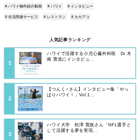
# ハワイ物件紹介動画
# ハワイ
# インタビュー
# 生活関連サービス
# レストラン
# カカアコ
人気記事ランキング
ハワイで活躍する小児心臓外科医 Dr.木
南 寛造にインタビュ...
【つんく♂さん】インタビュー集「やっ
ぱりハワイ！」Vol.1...
ハワイ大学 松澤 寛政さん「NFL選手と
して活躍する夢を実現...