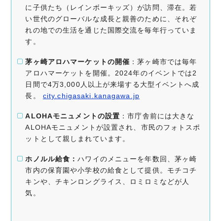
に子供たち（レインボーキッズ）が訪問、滞在。若
い世代のグローバルな成長と親善のために、それぞ
れの地での生活を通じた国際交流を毎年行っていま
す。
茅ヶ崎アロハマーケットの開催
：​茅ヶ崎市では毎年
アロハマーケットを開催。2024年のイベントでは2
日間で4万3,000人以上が来場する大型イベントへ成
長。 ​
city.chigasaki.kanagawa.jp
ALOHAモニュメントの設置
：​市庁舎前には大きな
ALOHAモニュメントが設置され、市民のフォトスポ
ットとして親しまれています。​
ホノルル給食：
ハワイのメニューを年数回、茅ヶ崎
市内の保育園や小学校の給食として提供。モチコチ
キンや、チキンロングライス、ロミロミなどが人
気。