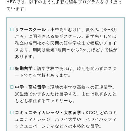
HECでは、以下のような多彩な留学プログラムを取り扱っ
ています。
サマースクール：
小中高生むけに、夏休み（6〜8月
ごろ）に開催される短期スクール。留学先としては
私立の名門校から民間の語学学校まで幅広いチョイ
スあり。期間は最短1週間〜から2ヶ月ほどまで幅が
あります。
短期留学：
語学学校であれば、時期を問わずにスタ
ートできる学校もあります。
中学・高校留学：
現地の中学や高校への正規留学。
寮生活でお子さんだけ留学する、または親御さんと
もども移住するファミリーも。
コミュニティカレッジ・大学留学：
KCCなどのコミ
ュニティカレッジ、ハワイ大学や、ハワイパシフィ
ックユニバーシティなどへの本格的な留学。