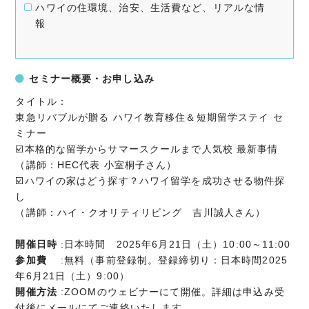
ハワイの住環境、治安、生活費など、リアルな情
報
セミナー概要・お申し込み
タイトル：
東急リバブルが贈る ハワイ教育移住＆短期留学ステイ セ
ミナー
☑️本格的な留学からサマースクールまで人気校 最新事情
（講師：HEC代表 小室桐子さん）
☑️ハワイの家はどう探す？ハワイ留学を成功させる物件探
し
（講師：ハイ・クオリティリビング 吉川誠人さん）
開催日時
:日本時間 2025年6月21日（土）10:00～11:00
参加費
:無料（事前登録制。登録締切り：日本時間2025
年6月21日（土）9:00）
開催方法
:ZOOMのウェビナーにて開催。詳細は申込み受
付後にメールにてご連絡いたします。