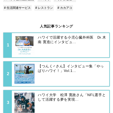
# 生活関連サービス
# レストラン
# カカアコ
人気記事ランキング
ハワイで活躍する小児心臓外科医 Dr.木
南 寛造にインタビュ...
【つんく♂さん】インタビュー集「やっ
ぱりハワイ！」Vol.1...
ハワイ大学 松澤 寛政さん「NFL選手と
して活躍する夢を実現...