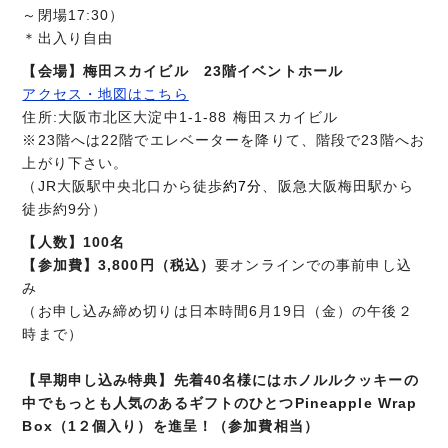
～閉場17:30）
＊出入り自由
【会場】
梅田スカイビル 23階イベントホール
アクセス・地図はこちら
住所:大阪市北区大淀中1-1-88 梅田スカイビル
※23階へは22階でエレベーターを降りて、階段で23階へお
上がり下さい。
（JR大阪駅中央北口から徒歩
約7分
、阪急大阪梅田駅から
徒歩約9分）
【人数】100名
【参加費】3,800
円（税込）
要オンラインでの事前申し込
み
（お申し込み締め切りは日本時間6月19日（金）の午後２
時まで）
【早期申し込み特典】先着40名様にはホノルルクッキーの
中でもっとも人気のあるギフトのひとつ
Pineapple Wrap
Box（1２個入り）を進呈！（参加費相当）