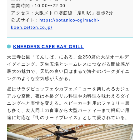
営業時間：10:00〜22:00
アクセス：大阪メトロ堺筋線「扇町駅」徒歩2分
公式サイト：
https://botanico-ogimachi-
koen.zetton.co.jp/
KNEADERS CAFE BAR GRILL
天王寺公園「てんしば」にある、全250席の大型オールデ
イダイニング。芝生広場とシームレスにつながる開放感が
最大の魅力で、天気の良い日はまるで海外のパークダイニ
ングのような空気感が広がる。
昼はサラダビュッフェやカフェメニューを楽しめるカジュ
アルな空間、夜は本格グリル料理や肉料理を味わえるダイ
ニングへと表情を変える。ベビーカー利用のファミリー層
も多く、友人同士の食事から大型パーティーまで幅広い用
途に対応な「街のサードプレイス」として愛されている。