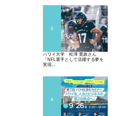
ハワイ大学 松澤 寛政さん
「NFL選手として活躍する夢を
実現...