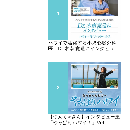
ハワイで活躍する小児心臓外科
医 Dr.木南 寛造にインタビュ...
【つんく♂さん】インタビュー集
「やっぱりハワイ！」Vol.1...