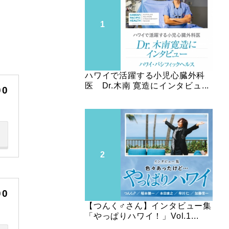
ハワイで活躍する小児心臓外科
医 Dr.木南 寛造にインタビュ...
00
00
【つんく♂さん】インタビュー集
「やっぱりハワイ！」Vol.1...