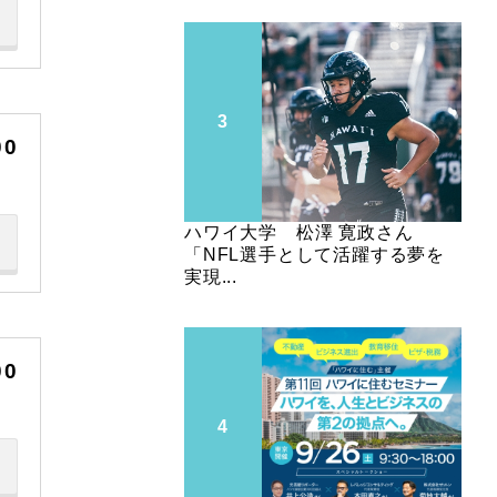
00
ハワイ大学 松澤 寛政さん
「NFL選手として活躍する夢を
実現...
00