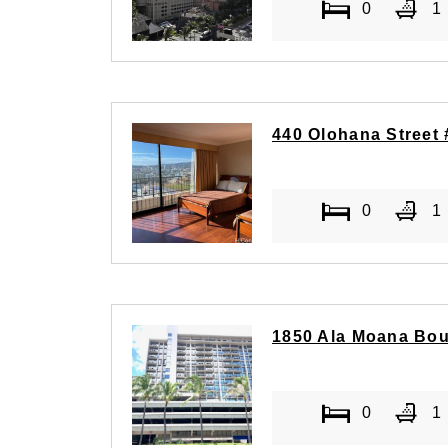
0
1
440 Olohana Street
0
1
1850 Ala Moana Bou
0
1