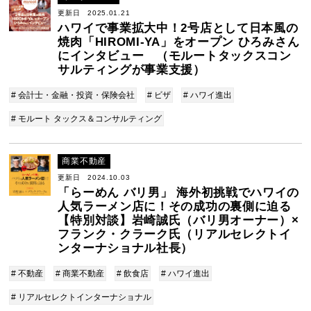
更新日 2025.01.21
ハワイで事業拡大中！2号店として日本風の
焼肉「HIROMI-YA」をオープン ひろみさん
にインタビュー （モルートタックスコン
サルティングが事業支援）
# 会計士・金融・投資・保険会社
# ビザ
# ハワイ進出
# モルート タックス＆コンサルティング
商業不動産
更新日 2024.10.03
「らーめん バリ男」 海外初挑戦でハワイの
人気ラーメン店に！その成功の裏側に迫る
【特別対談】岩崎誠氏（バリ男オーナー）×
フランク・クラーク氏（リアルセレクトイ
ンターナショナル社長）
# 不動産
# 商業不動産
# 飲食店
# ハワイ進出
# リアルセレクトインターナショナル