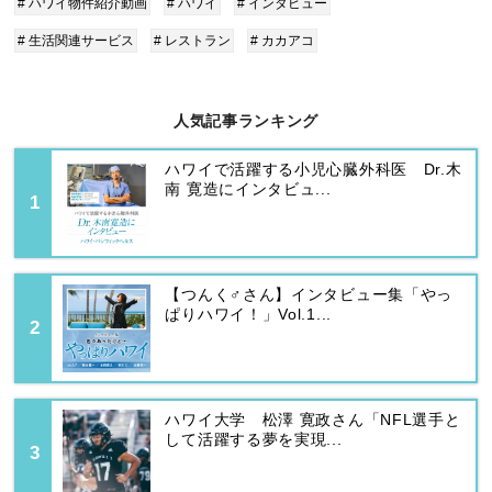
# ハワイ物件紹介動画
# ハワイ
# インタビュー
# 生活関連サービス
# レストラン
# カカアコ
人気記事ランキング
ハワイで活躍する小児心臓外科医 Dr.木
南 寛造にインタビュ...
【つんく♂さん】インタビュー集「やっ
ぱりハワイ！」Vol.1...
ハワイ大学 松澤 寛政さん「NFL選手と
して活躍する夢を実現...