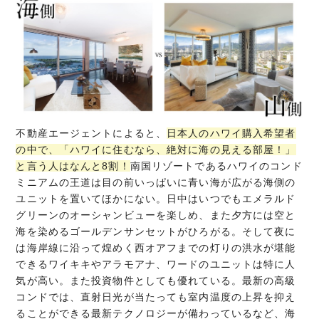
不動産エージェントによると、
日本人のハワイ購入希望者
の中で、「ハワイに住むなら、絶対に海の見える部屋！」
と言う人はなんと8割！
南国リゾートであるハワイのコンド
ミニアムの王道は目の前いっぱいに青い海が広がる海側の
ユニットを置いてほかにない。日中はいつでもエメラルド
グリーンのオーシャンビューを楽しめ、また夕方には空と
海を染めるゴールデンサンセットがひろがる。そして夜に
は海岸線に沿って煌めく西オアフまでの灯りの洪水が堪能
できるワイキキやアラモアナ、ワードのユニットは特に人
気が高い。また投資物件としても優れている。最新の高級
コンドでは、直射日光が当たっても室内温度の上昇を抑え
ることができる最新テクノロジーが備わっているなど、海