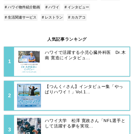
# ハワイ物件紹介動画
# ハワイ
# インタビュー
# 生活関連サービス
# レストラン
# カカアコ
人気記事ランキング
ハワイで活躍する小児心臓外科医 Dr.木
南 寛造にインタビュ...
【つんく♂さん】インタビュー集「やっ
ぱりハワイ！」Vol.1...
ハワイ大学 松澤 寛政さん「NFL選手と
して活躍する夢を実現...