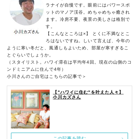
ラナイが自慢です。眼前にはパワースポ
ットのマノア渓谷。めちゃめちゃ癒され
ます。冷房不要、夜景の美しさは格別で
す。
【こんなところは×】 とくに不満なとこ
ろはないですね。しいて言えば、今年の
ように寒い冬だと、風通しもよいため、部屋が寒すぎるこ
とぐらいでしょうか。
（スタイリスト。ハワイ滞在は平均年4回。現在の山側のコ
ンドミニアムに住んで4年）
小川さんのご自宅はこちらの記事で＞
【"ハワイに住む"を叶えた人々】
小川カズさん
この記事を読む