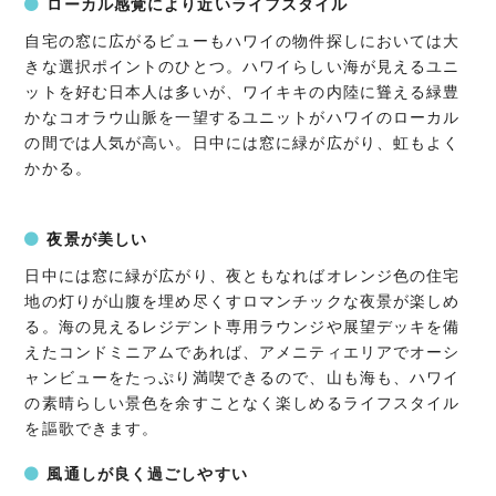
ローカル感覚により近いライフスタイル
自宅の窓に広がるビューもハワイの物件探しにおいては大
きな選択ポイントのひとつ。ハワイらしい海が見えるユニ
ットを好む日本人は多いが、ワイキキの内陸に聳える緑豊
かなコオラウ山脈を一望するユニットがハワイのローカル
の間では人気が高い。日中には窓に緑が広がり、虹もよく
かかる。
夜景が美しい
日中には窓に緑が広がり、夜ともなればオレンジ色の住宅
地の灯りが山腹を埋め尽くすロマンチックな夜景が楽しめ
る。海の見えるレジデント専用ラウンジや展望デッキを備
えたコンドミニアムであれば、アメニティエリアでオーシ
ャンビューをたっぷり満喫できるので、山も海も、ハワイ
の素晴らしい景色を余すことなく楽しめるライフスタイル
を謳歌できます。
風通しが良く過ごしやすい