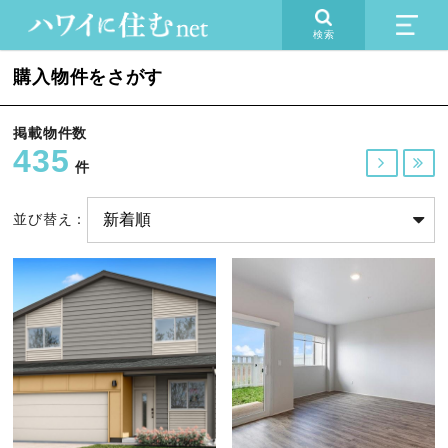
検索
購入物件をさがす
掲載物件数
435


件
並び替え：