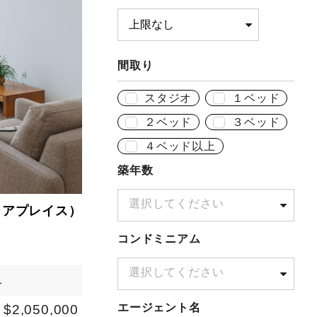
間取り
スタジオ
１ベッド
２ベッド
３ベッド
４ベッド以上
築年数
選択してください
リアプレイス）
コンドミニアム
選択してください
1
エージェント名
$2,050,000