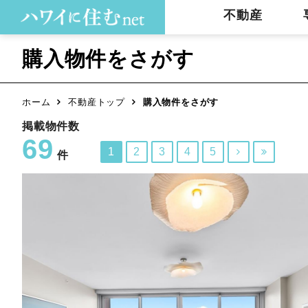
不動産
購入物件をさがす
ホーム
不動産トップ
購入物件をさがす
掲載物件数
69
1
2
3
4
5


件